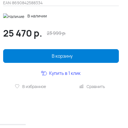
EAN:
8690842588334
В наличии
25 470
р.
23 999
р.
В корзину
Купить в 1 клик
В избранное
Сравнить