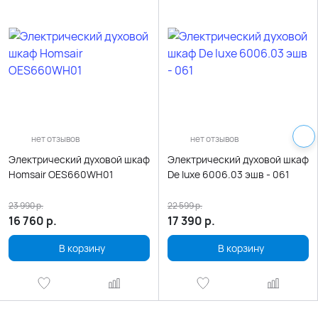
нет отзывов
нет отзывов
Электрический духовой шкаф
Электрический духовой шкаф
Homsair OES660WH01
De luxe 6006.03 эшв - 061
23 990
р.
22 599
р.
16 760
р.
17 390
р.
В корзину
В корзину