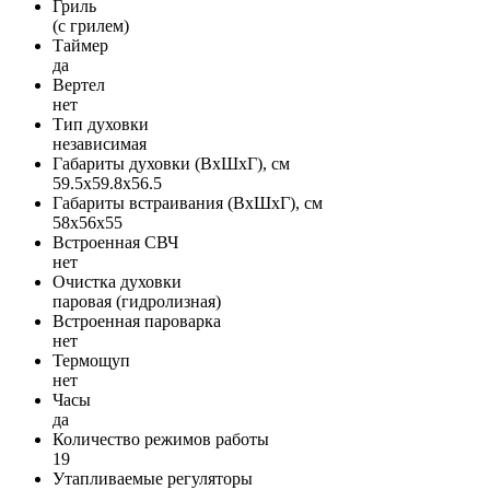
Гриль
(с грилем)
Таймер
да
Вертел
нет
Тип духовки
независимая
Габариты духовки (ВxШxГ), см
59.5x59.8x56.5
Габариты встраивания (ВxШxГ), см
58x56x55
Встроенная СВЧ
нет
Очистка духовки
паровая (гидролизная)
Встроенная пароварка
нет
Термощуп
нет
Часы
да
Количество режимов работы
19
Утапливаемые регуляторы