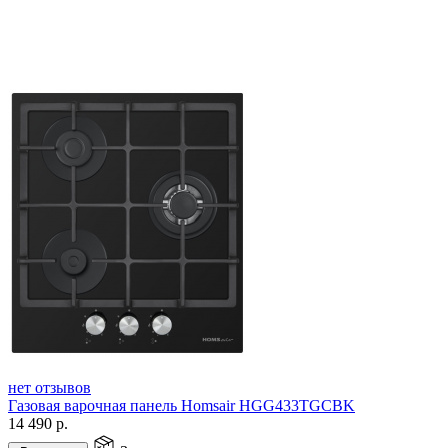
нет отзывов
Газовая варочная панель Homsair HGG433TGCBK
14 490
р.