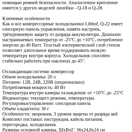
помощью ремней безопасности. Аналогичное крепление
имеется у других моделей линейки - Q-18 и Q-28.
Ключевые особенности
Как и все компрессорные холодильники Libhof, Q-22 имеет
сенсорную панель управления, память настроек,
трёхуровневую защиту от разряда аккумулятора. Диапазон
настраиваемых температур от -25°C до +10°C, потребление
энергии до 40 Ватт. Толстый изотермический слой стенок
позволяет длительное время поддерживать низкую
температуру внутри корпуса. Холодильник способен
стабильно работать при наклонах до 45°.
Охлаждающая система: компрессор
Объем холодильника: 20 л
Питание: 12В, 24В, 220В (опционально)
Потребляемая мощность: 40 Вт
Температура внутри камеры охлаждения: от +10°С до -25°С
Индикаторы: текущего режима, температуры
Регулировки/управление: сенсорная панель
Объём хладагента: 36 г
Особенности: экорежим, 3 уровня защиты от разряда акб
Комплект поставки: инструкция, кабель питания,
перегородка, холодильник
Размеры основной камеры, ШхВхГ: 36х24,8х24 см