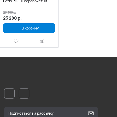
Pozis RK-101 серебристый
28 399
р.
23 280
р.
В корзину