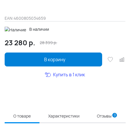
EAN:
4600805034659
В наличии
23 280
р.
28 399
р.
В корзину
Купить в 1 клик
0
О товаре
Характеристики
Отзывы