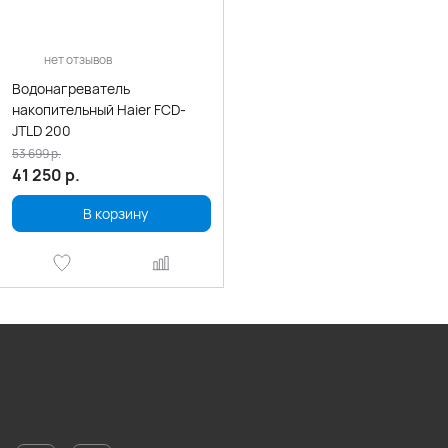
нет отзывов
Водонагреватель
накопительный Haier FCD-
JTLD 200
53 699
р.
41 250
р.
В корзину