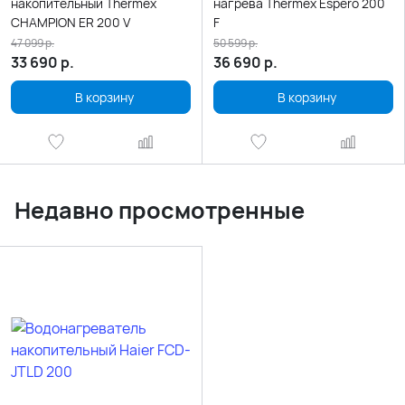
накопительный Thermex
нагрева Thermex Espero 200
CHAMPION ER 200 V
F
47 099
р.
50 599
р.
33 690
р.
36 690
р.
В корзину
В корзину
Недавно просмотренные