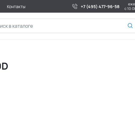
еже
Контакты
+7 (495) 477-96-58
с 10:0
0D