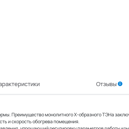
арактеристики
Отзывы
0
рмы. Преимущество монолитного X-образного ТЭНа заклю
сть и скорость обогрева помещения.
равления, упрощающий регулировку параметров работы кон