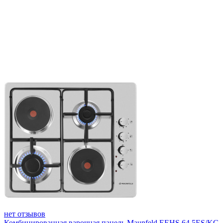
нет отзывов
Комбинированная варочная панель Maunfeld EEHS.64.5ES/KG