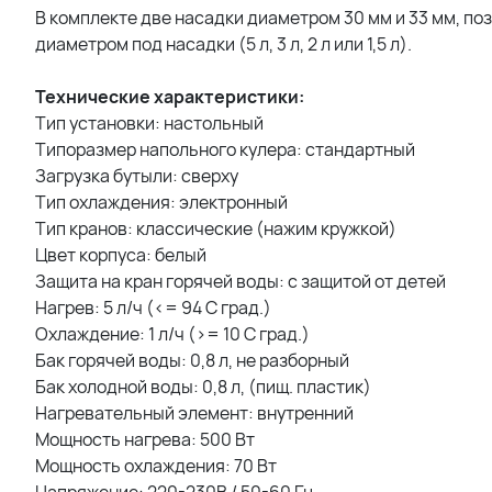
В комплекте две насадки диаметром 30 мм и 33 мм, п
диаметром под насадки (5 л, 3 л, 2 л или 1,5 л).
Технические характеристики:
Тип установки: настольный
Типоразмер напольного кулера: стандартный
Загрузка бутыли: сверху
Тип охлаждения: электронный
Тип кранов: классические (нажим кружкой)
Цвет корпуса: белый
Защита на кран горячей воды: с защитой от детей
Нагрев: 5 л/ч (<= 94 C град.)
Охлаждение: 1 л/ч (>= 10 C град.)
Бак горячей воды: 0,8 л, не разборный
Бак холодной воды: 0,8 л, (пищ. пластик)
Нагревательный элемент: внутренний
Мощность нагрева: 500 Вт
Мощность охлаждения: 70 Вт
Напряжение: 220-230В / 50-60 Гц