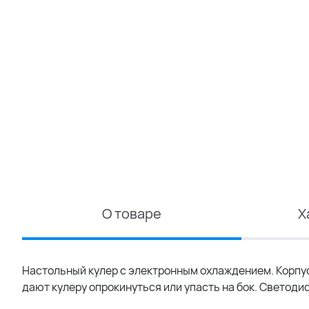
О товаре
Х
Настольный кулер с электронным охлаждением. Корпус 
дают кулеру опрокинуться или упасть на бок. Светоди