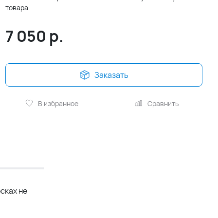
товара.
7 050
р.
Заказать
В избранное
Сравнить
сках не