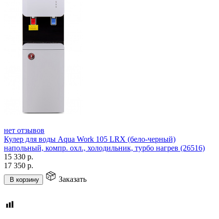
нет отзывов
Кулер для воды Aqua Work 105 LRX (бело-черный)
напольный, компр. охл., холодильник, турбо нагрев (26516)
15 330
р.
17 350
р.
Заказать
В корзину