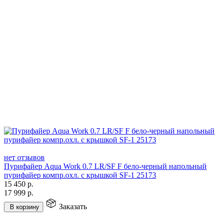
нет отзывов
Пурифайер Aqua Work 0.7 LR/SF F бело-черный напольный
пурифайер компр.охл. с крышкой SF-1 25173
15 450
р.
17 999
р.
Заказать
В корзину