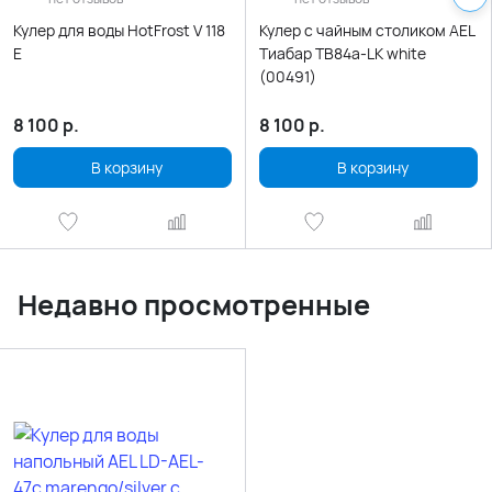
Кулер для воды HotFrost V 118
Кулер с чайным столиком AEL
E
Тиабар TB84a-LK white
(00491)
8 100
р.
8 100
р.
В корзину
В корзину
Недавно просмотренные