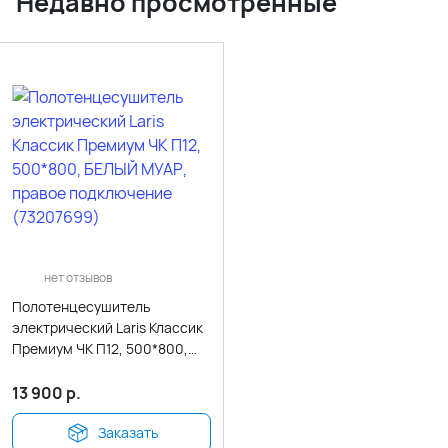
Недавно просмотренные
нет отзывов
Полотенцесушитель
электрический Laris Классик
Премиум ЧК П12, 500*800,
БЕЛЫЙ МУАР, правое
подключение (73207699)
13 900
р.
Заказать