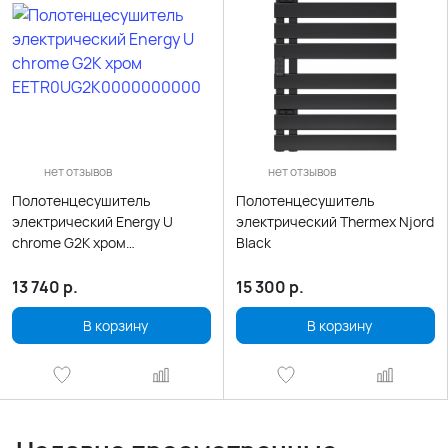
нет отзывов
нет отзывов
Полотенцесушитель
Полотенцесушитель
электрический Energy U
электрический Thermex Njord
chrome G2K хром
Black
EETR0UG2K0000000000
13 740
р.
15 300
р.
В корзину
В корзину