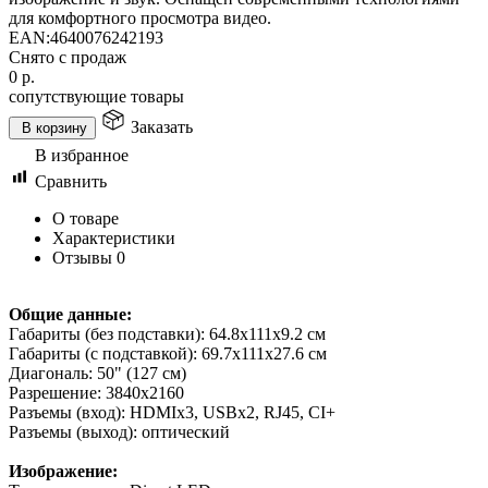
для комфортного просмотра видео.
EAN:
4640076242193
Снято с продаж
0
р.
сопутствующие товары
Заказать
В корзину
В избранное
Сравнить
О товаре
Характеристики
Отзывы
0
Общие данные:
Габариты (без подставки): 64.8х111х9.2 см
Габариты (с подставкой): 69.7х111х27.6 см
Диагональ: 50" (127 см)
Разрешение: 3840х2160
Разъемы (вход): HDMIx3, USBх2, RJ45, CI+
Разъемы (выход): оптический
Изображение: