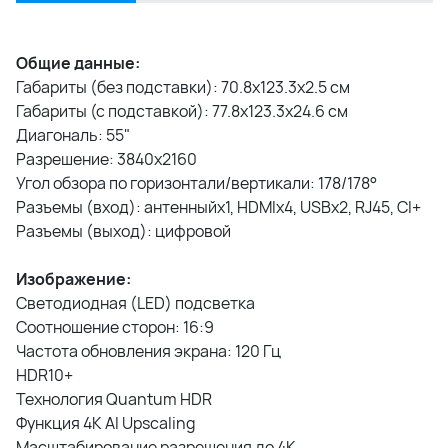
Общие данные:
Габариты (без подставки): 70.8x123.3х2.5 см
Габариты (с подставкой): 77.8x123.3x24.6 см
Диагональ: 55"
Разрешение: 3840x2160
Угол обзора по горизонтали/вертикали: 178/178°
Разъемы (вход): антенныйx1, HDMIx4, USBх2, RJ45, CI+
Разъемы (выход): цифровой
Изображение:
Светодиодная (LED) подсветка
Соотношение сторон: 16:9
Частота обновления экрана: 120 Гц
HDR10+
Технология Quantum HDR
Функция 4K AI Upscaling
Масштабирование разрешения до 4K