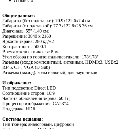
Отзывы
0
Общие данные:
Габариты (без подставки): 70.9x122.6х7.4 см
Габариты (с подставкой): 77.3x122.6x25.36 см
Диагональ: 55" (140 см)
Разрешение: 3840 x 2160
Яркость экрана: 280 кд/м2
Контрастность: 5000:1
Время отклика пикселя: 8 мс
Угол обзора по горизонтали/вертикали: 178/178°
Разъемы (вход): композитный, антенный, HDMIх3, USBх2,
RJ45, CI+, VGA (D-Sub)
Разъемы (выход): коаксиальный, для наушников
Изображение:
Тип подсветки: Direct LED
Соотношение сторон: 16:9
Частота обновления экрана: 60 Гц
Процессор изображения: CA53*4
Поддержка HDR
Системы вещания:
Тип тюнера: аналоговый, цифровой