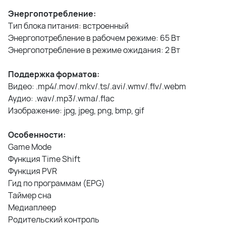
Энергопотребление:
Тип блока питания: встроенный
Энергопотребление в рабочем режиме: 65 Вт
Энергопотребление в режиме ожидания: 2 Вт
Поддержка форматов:
Видео: .mp4/.mov/.mkv/.ts/.avi/.wmv/.flv/.webm
Аудио: .wav/.mp3/.wma/.flac
Изображение: jpg, jpeg, png, bmp, gif
Особенности:
Game Mode
Функция Time Shift
Функция PVR
Гид по программам (EPG)
Таймер сна
Медиаплеер
Родительский контроль