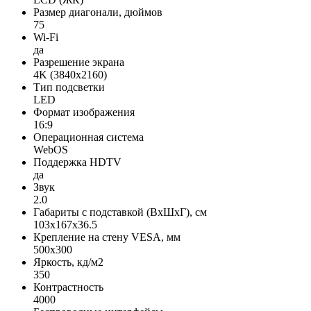
Размер диагонали, дюймов
75
Wi-Fi
да
Разрешение экрана
4K (3840x2160)
Тип подсветки
LED
Формат изображения
16:9
Операционная система
WebOS
Поддержка HDTV
да
Звук
2.0
Габариты с подставкой (ВxШxГ), см
103x167x36.5
Крепление на стену VESA, мм
500x300
Яркость, кд/м2
350
Контрастность
4000