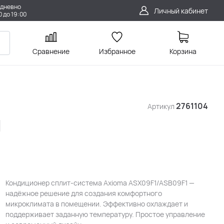
дневно
Личный кабинет
0 до 19:00
Сравнение
Избранное
Корзина
2761104
Артикул
1
Кондиционер сплит-система Axioma ASX09F1/ASB09F1 —
надёжное решение для создания комфортного
микроклимата в помещении. Эффективно охлаждает и
поддерживает заданную температуру. Простое управление