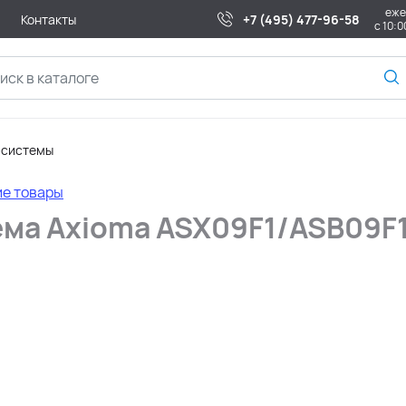
еже
Контакты
+7 (495) 477-96-58
с 10:0
-системы
ие товары
ма Axioma ASX09F1/ASB09F