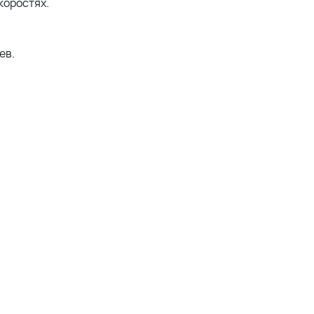
коростях.
ев.