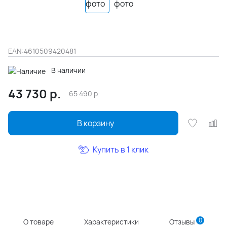
EAN:
4610509420481
В наличии
43 730
р.
65 490
р.
В корзину
Купить в 1 клик
0
О товаре
Характеристики
Отзывы